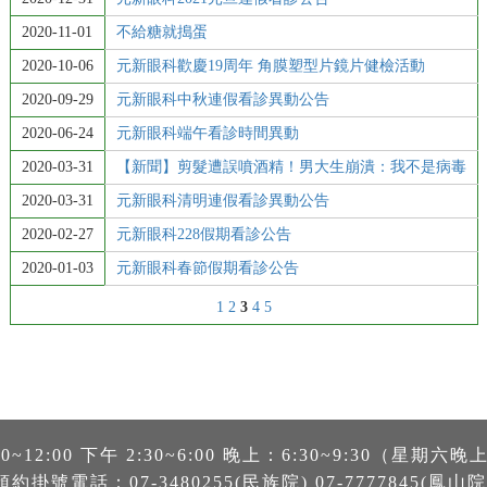
2020-11-01
不給糖就搗蛋
2020-10-06
元新眼科歡慶19周年 角膜塑型片鏡片健檢活動
2020-09-29
元新眼科中秋連假看診異動公告
2020-06-24
元新眼科端午看診時間異動
2020-03-31
【新聞】剪髮遭誤噴酒精！男大生崩潰：我不是病毒
2020-03-31
元新眼科清明連假看診異動公告
2020-02-27
元新眼科228假期看診公告
2020-01-03
元新眼科春節假期看診公告
1
2
3
4
5
~12:00 下午 2:30~6:00 晚上：6:30~9:30（星期
預約掛號電話：07-3480255(民族院) 07-7777845(鳳山院