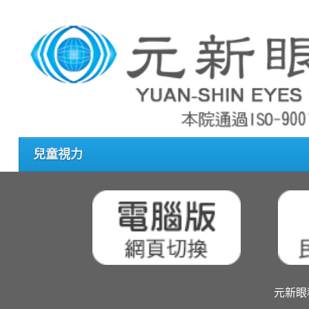
兒童視力
元新眼科