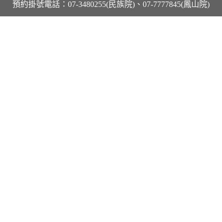
預約掛號電話：07-3480255(民族院)、07-7777845(鳳山院)