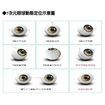
◆7次元眼球動態定位示意圖