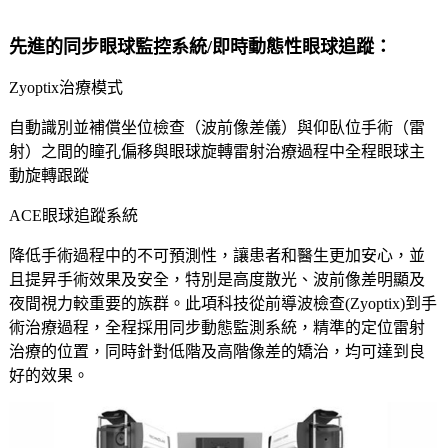
先進的同步眼球監控系統/即時動態性眼球追蹤：
Zyoptix治療模式
自動識別並補償坐位檢查（波前像差儀）與仰臥位手術（雷
射）之間的瞳孔偏移與眼球旋轉雷射治療過程中全程眼球主
動旋轉跟蹤
ACE眼球追蹤系統
降低手術過程中的不可預測性，讓患者和醫生更加安心，並
且提昇手術效果及安全，特別是高度散光、波前像差明顯及
夜間視力較重要的族群。此項科技從前導波檢查(Zyoptix)到手
術治療過程，全程採用同步動態監測系統，精準的定位雷射
治療的位置，同時針對低階及高階像差的矯治，均可達到良
好的效果。