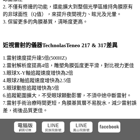
2.
不僅有修邊的功能，還能擴大到整個光學區維持角膜原有
的非球面性（Q值），來提升夜間視力、眩光及光暈。
3.
保留更多的角膜基質，清晰度更高
。
近視雷射的儀器TechnolasTeneo 217 & 317差異
1.雷射速度提升達5倍(500HZ)
2.雷射解析度提高4倍，雕塑角膜弧度更平滑，對比視力更佳
3.眼球X-Y軸追蹤速度增快為2倍
4.眼球Z軸追蹤速度增快為2.5倍
5.眼球動態追蹤增快為5倍
6.追蹤範圍擴大，不受眼球顫動影響，不須中途中斷雷射。
7.雷射手術治療時間更短，角膜基質層不易脫水，減少雷射誤
差，術後品質更佳。