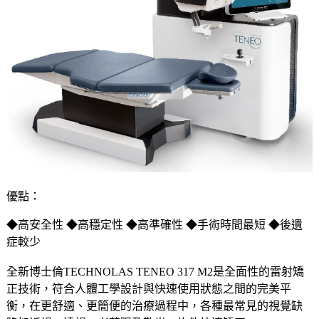
優點：
◆高安全性 ◆高穩定性 ◆高準確性 ◆手術時間最短 ◆後遺
症較少
全新博士倫TECHNOLAS TENEO 317 M2是全面性的雷射矯
正技術，符合人體工學設計與快速使用狀態之間的完美平
衡，在更舒適、更簡便的治療過程中，各種最常見的視覺缺