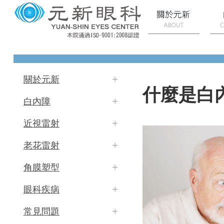
關於元新
什麼是白
白內障
近視雷射
老花雷射
角膜塑型
眼科疾病
常見問題