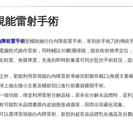
視能雷射手術
內障前置手術
是輔助施行白內障前置手術，有別於手術刀的傳統
電腦程式操作雷射，同時輔以3D斷層掃描，能在術前精準定位
化程度、角膜厚度，先進的即時影像還可同步監控手術狀況，提
之外，更能利用雷視能白內障雷射準確切割製作截口(角膜主要截
球上做出微小主要及輔助切口進行前囊袋撕開手術。
一個功能，便是利用雷射分解晶核，原本在分解水晶體時，是利
有可能對水晶體囊膜內皮細胞形成傷害，因而出現霧化現象。
可以選擇雷視能白內障雷射、新型的超音波晶體乳化儀器及自費