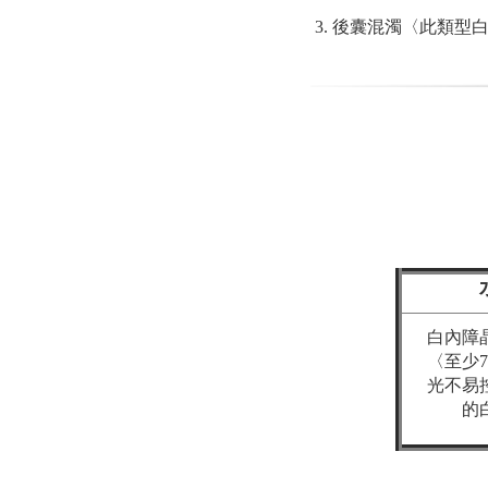
後囊混濁〈此類型
白內障
〈至少
光不易
的