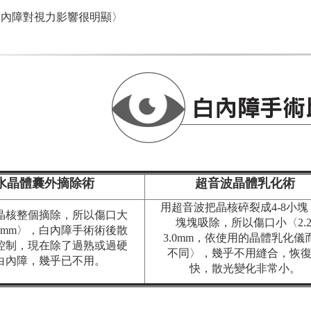
白內障對視力影響很明顯〉
水晶體囊外摘除術
超音波晶體乳化術
用超音波把晶核碎裂成4-8小塊
晶核整個摘除，所以傷口大
塊塊吸除，所以傷口小〈2.2
7mm〉，白內障手術術後散
3.0mm，依使用的晶體乳化儀
控制，現在除了過熟或過硬
不同〉，幾乎不用縫合，恢
白內障，幾乎已不用。
快，散光變化非常小。